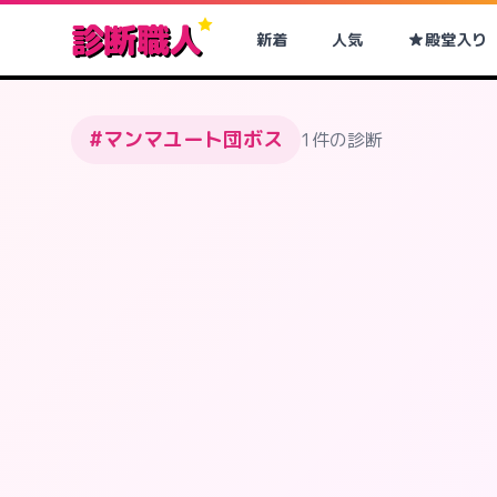
診断職人
新着
人気
殿堂入り
#マンマユート団ボス
1件の診断