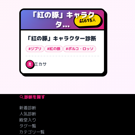
「紅の豚」キャラク
615
人
タ...
「紅の豚」キャラクター診断
#ジブリ
#紅の豚
#ポルコ・ロッソ
ミカサ
ミ
診断を探す
新着診断
人気診断
殿堂入り
タグ一覧
カテゴリ一覧