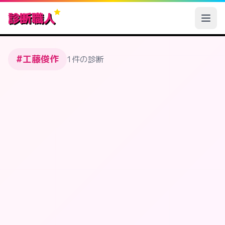
診断職人
#工藤俊作
1件の診断