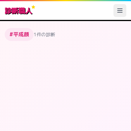
診断職人
#平成顔
1件の診断