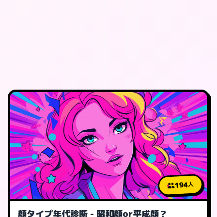
194
人
顔タイプ年代診断 - 昭和顔or平成顔？