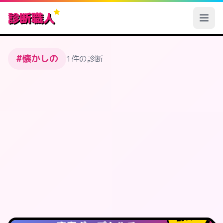
診断職人
#懐かしの
1件の診断
14
人