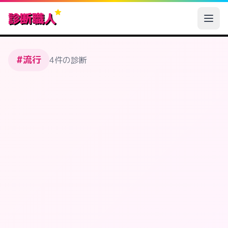
診断職人
#流行
4件の診断