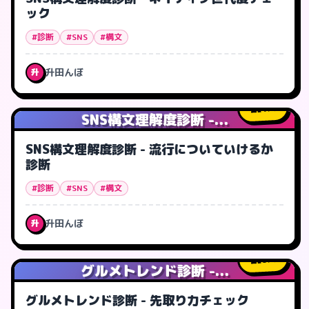
ック
#診断
#SNS
#構文
升田んぼ
升
1
人
SNS構文理解度診断 -...
SNS構文理解度診断 - 流行についていけるか
診断
#診断
#SNS
#構文
升田んぼ
升
0
人
グルメトレンド診断 -...
グルメトレンド診断 - 先取り力チェック