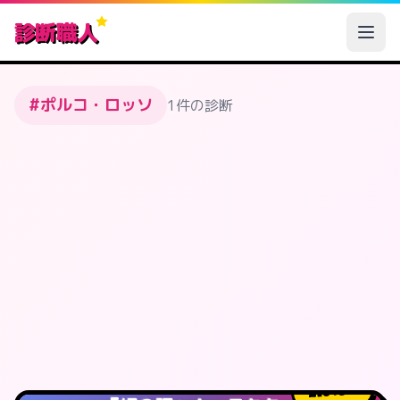
診断職人
#ポルコ・ロッソ
1件の診断
615
人