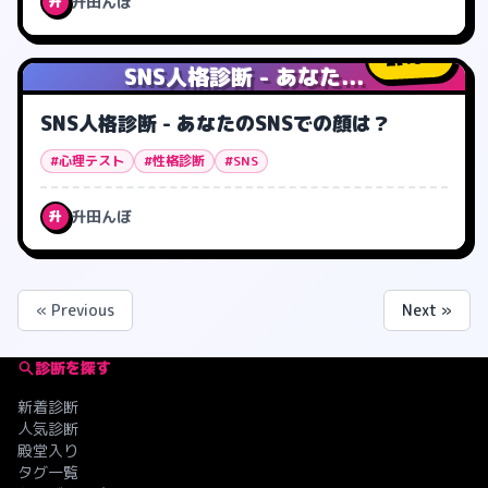
升田んぼ
升
10
人
SNS人格診断 - あなた...
SNS人格診断 - あなたのSNSでの顔は？
#心理テスト
#性格診断
#SNS
升田んぼ
升
« Previous
Next »
診断を探す
新着診断
人気診断
殿堂入り
タグ一覧