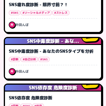
SNS疲れ度診断 - 限界寸前？！
#SNS
#ソーシャルメディア
#ストレス
升田んぼ
升
0
人
SNS中毒度診断 - あな...
SNS中毒度診断 - あなたのSNSタイプを分析
#診断
#自己分析
#SNS
升田んぼ
升
1
人
SNS依存度 危険度診断
SNS依存度 危険度診断
#診断
#SNS
#依存