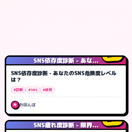
1
人
SNS依存度診断 - あな...
SNS依存度診断 - あなたのSNS危険度レベル
は？
#診断
#SNS
#依存
升田んぼ
升
1
人
SNS疲れ度診断 - 限界...