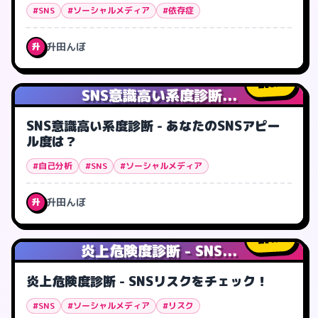
#SNS
#ソーシャルメディア
#依存症
升田んぼ
升
0
人
SNS意識高い系度診断...
SNS意識高い系度診断 - あなたのSNSアピー
ル度は？
#自己分析
#SNS
#ソーシャルメディア
升田んぼ
升
1
人
炎上危険度診断 - SNS...
炎上危険度診断 - SNSリスクをチェック！
#SNS
#ソーシャルメディア
#リスク