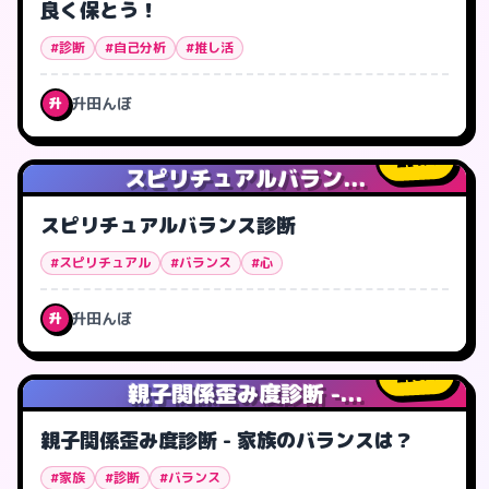
良く保とう！
#診断
#自己分析
#推し活
升田んぼ
升
1
人
スピリチュアルバラン...
スピリチュアルバランス診断
#スピリチュアル
#バランス
#心
升田んぼ
升
3
人
親子関係歪み度診断 -...
親子関係歪み度診断 - 家族のバランスは？
#家族
#診断
#バランス