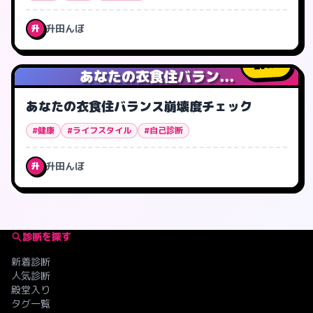
升田んぼ
升
1
人
あなたの衣食住バラン...
あなたの衣食住バランス崩壊度チェック
#健康
#ライフスタイル
#自己診断
升田んぼ
升
診断を探す
新着診断
人気診断
殿堂入り
タグ一覧