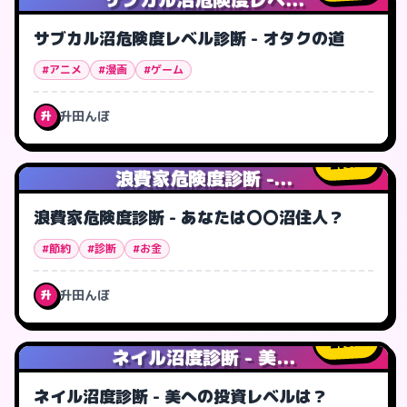
サブカル沼危険度レベル診断 - オタクの道
#アニメ
#漫画
#ゲーム
升田んぼ
升
0
人
浪費家危険度診断 -...
浪費家危険度診断 - あなたは〇〇沼住人？
#節約
#診断
#お金
升田んぼ
升
0
人
ネイル沼度診断 - 美...
ネイル沼度診断 - 美への投資レベルは？