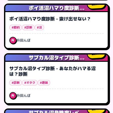
0
人
ポイ活沼ハマり度診断...
ポイ活沼ハマり度診断 - 抜け出せない？
#節約
#診断
#沼
升田んぼ
升
0
人
サブカル沼タイプ診断...
サブカル沼タイプ診断 - あなたがハマる沼
は？診断
#診断
#オタク
#趣味
升田んぼ
升
1
人
サブカル沼危険度レベ...