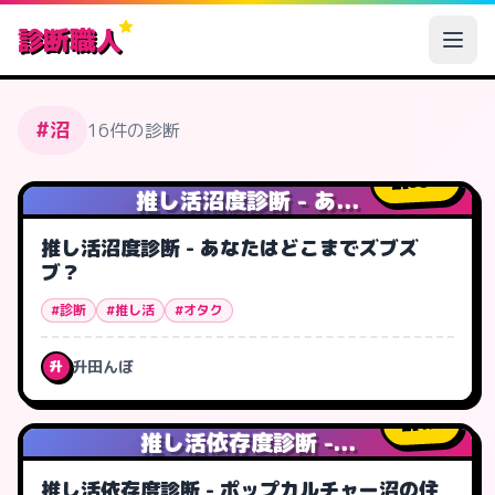
診断職人
#沼
16件の診断
38
人
推し活沼度診断 - あ...
推し活沼度診断 - あなたはどこまでズブズ
ブ？
#診断
#推し活
#オタク
升田んぼ
升
1
人
推し活依存度診断 -...
推し活依存度診断 - ポップカルチャー沼の住