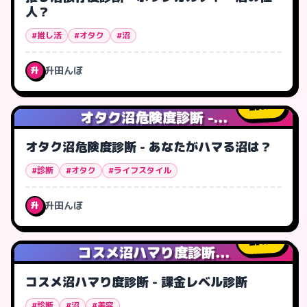
人？
#推し活
#オタク
#沼
升田んぼ
升
0
人
オタク沼危険度診断 -...
オタク沼危険度診断 - あなたがハマる沼は？
#診断
#オタク
#ライフスタイル
升田んぼ
升
1
人
コスメ沼ハマり度診断...
コスメ沼ハマり度診断 - 課金レベル診断
#診断
#沼
#美容