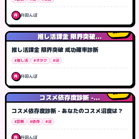
升田んぼ
升
3
人
推し活課金 限界突破...
推し活課金 限界突破 成功確率診断
#推し活
#オタク
#沼
升田んぼ
升
1
人
コスメ依存度診断 -...
コスメ依存度診断 - あなたのコスメ沼度は？
#診断
#依存
#沼
升田んぼ
升