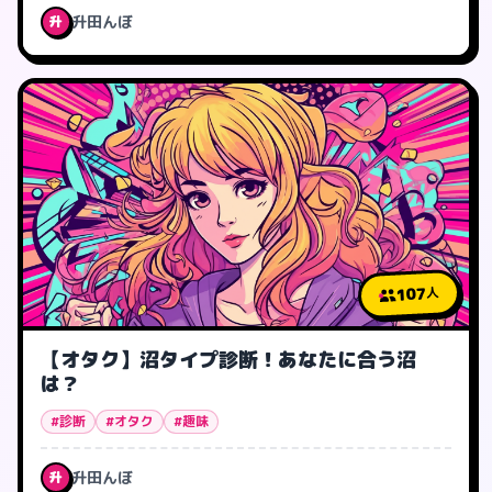
升田んぼ
升
107
人
【オタク】沼タイプ診断！あなたに合う沼
は？
#診断
#オタク
#趣味
升田んぼ
升