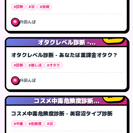
#診断
#沼
#投資
升田んぼ
升
3
人
オタクレベル診断 -...
オタクレベル診断 - あなたは重課金オタク？
#診断
#推し活
#オタク
升田んぼ
升
1
人
コスメ中毒危険度診断...
コスメ中毒危険度診断 - 美容沼タイプ診断
#中毒
#危険度
#沼