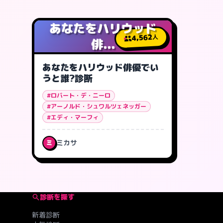
あなたをハリウッド
4,562
人
俳...
あなたをハリウッド俳優でい
うと誰?診断
#ロバート・デ・ニーロ
#アーノルド・シュワルツェネッガー
#エディ・マーフィ
ミカサ
ミ
診断を探す
新着診断