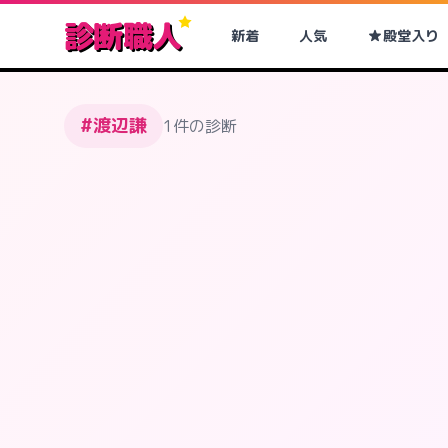
診断職人
新着
人気
殿堂入り
#渡辺謙
1件の診断