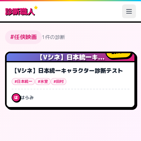
診断職人
#任侠映画
1件の診断
96
人
【Vシネ】日本統一キ...
【Vシネ】日本統一キャラクター診断テスト
#日本統一
#氷室
#田村
はらみ
は