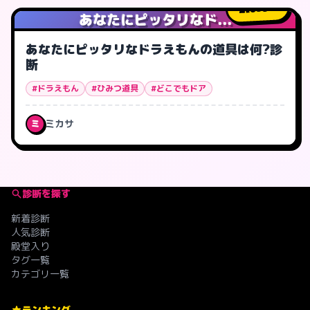
655
人
あなたにピッタリなド...
あなたにピッタリなドラえもんの道具は何?診
断
#ドラえもん
#ひみつ道具
#どこでもドア
ミカサ
ミ
診断を探す
新着診断
人気診断
殿堂入り
タグ一覧
カテゴリ一覧
ランキング