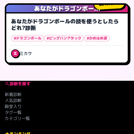
1,596
人
あなたがドラゴンボー...
あなたがドラゴンボールの技を使うとしたら
どれ?診断
#ドラゴンボール
#ビッグバンアタック
#かめはめ波
ミカサ
ミ
診断を探す
新着診断
人気診断
殿堂入り
タグ一覧
カテゴリ一覧
ランキング