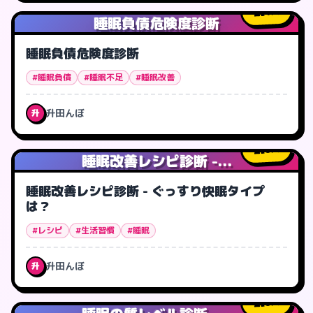
1
人
睡眠負債危険度診断
睡眠負債危険度診断
#睡眠負債
#睡眠不足
#睡眠改善
升田んぼ
升
0
人
睡眠改善レシピ診断 -...
睡眠改善レシピ診断 - ぐっすり快眠タイプ
は？
#レシピ
#生活習慣
#睡眠
升田んぼ
升
0
人