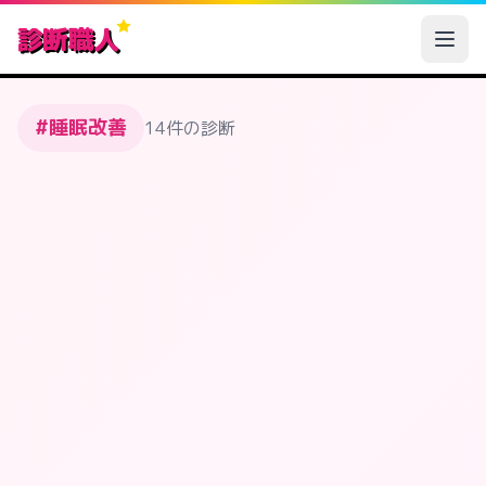
診断職人
#睡眠改善
14件の診断