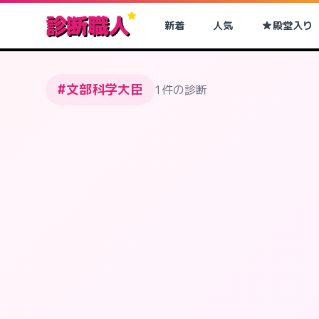
診断職人
新着
人気
殿堂入り
#文部科学大臣
1件の診断