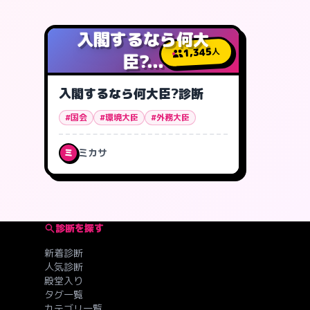
入閣するなら何大
1,345
人
臣?...
入閣するなら何大臣?診断
#国会
#環境大臣
#外務大臣
ミカサ
ミ
診断を探す
新着診断
人気診断
殿堂入り
タグ一覧
カテゴリ一覧