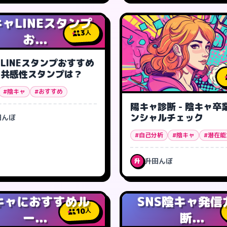
ャLINEスタンプ
3
人
お...
LINEスタンプおすすめ
- 共感性スタンプは？
#陰キャ
#おすすめ
陽キャ診断 - 陰キャ卒
ンシャルチェック
田んぼ
#自己分析
#陰キャ
#潜在能
升田んぼ
升
キャにおすすめル
SNS陰キャ発信
10
人
ー...
断...