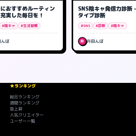
ャにおすすめルーティン
SNS陰キャ発信力診断 -
- 充実した毎日を！
タイプ診断
#陰キャ
#生活習慣
#SNS
#診断
#陰キャ
田んぼ
升田んぼ
升
ランキング
総合ランキング
週間ランキング
急上昇
人気クリエイター
ユーザー一覧