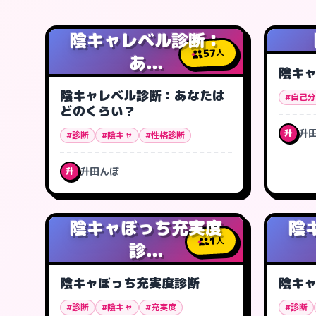
陰キャレベル診断：
57
人
あ...
陰キ
陰キャレベル診断：あなたは
#自己
どのくらい？
升
升
#診断
#陰キャ
#性格診断
升田んぼ
升
陰キャぼっち充実度
陰
1
人
診...
陰キャぼっち充実度診断
陰キ
#診断
#陰キャ
#充実度
#診断