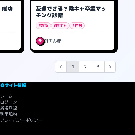
 成功
友達できる？陰キャ卒業マッ
チング診断
#診断
#陰キャ
#性格
升田んぼ
升
1
2
3
サイト情報
ホーム
ログイン
新規登録
利用規約
プライバシーポリシー