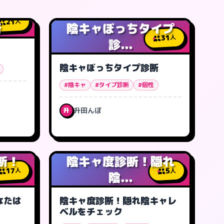
21
人
断
陰キャぼっちタイプ
31
人
診...
陰キャぼっちタイプ診断
#陰キャ
#タイプ診断
#個性
升田んぼ
升
断！
陰キャ度診断！隠れ
17
5
人
人
陰...
なたは
陰キャ度診断！隠れ陰キャレ
ベルをチェック