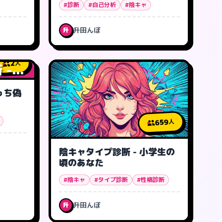
#診断
#自己分析
#陰キャ
升田んぼ
升
2
人
...
っち偽
659
人
陰キャタイプ診断 - 小学生の
頃のあなた
#陰キャ
#タイプ診断
#性格診断
升田んぼ
升