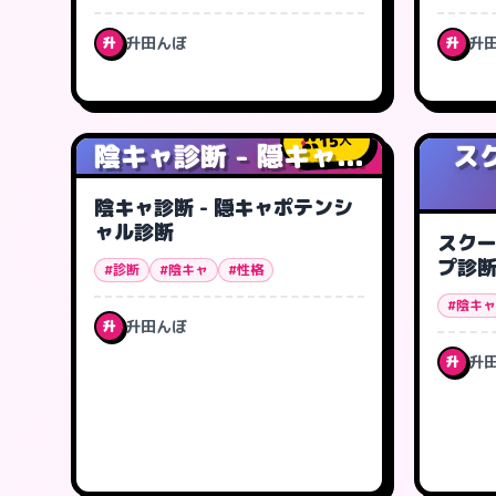
升田んぼ
升
升
升
15
人
陰キャ診断 - 隠キャ...
ス
陰キャ診断 - 隠キャポテンシ
ャル診断
スク
プ診
#診断
#陰キャ
#性格
#陰キャ
升田んぼ
升
升
升