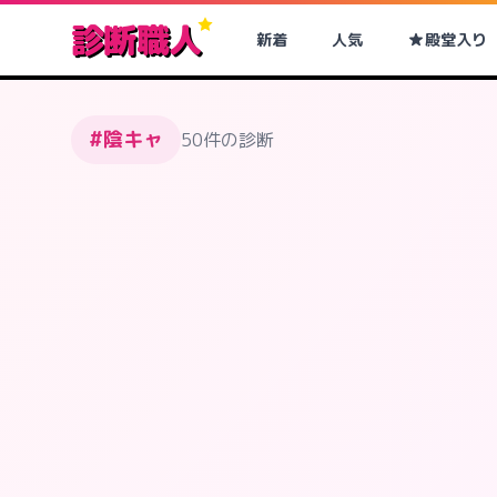
診断職人
新着
人気
殿堂入り
#陰キャ
50件の診断