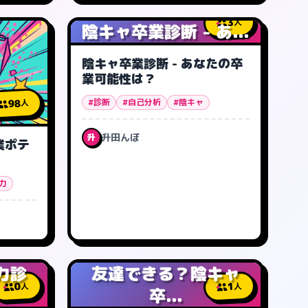
3
人
陰キャ卒業診断 - あ...
陰キャ卒業診断 - あなたの卒
業可能性は？
#診断
#自己分析
#陰キャ
98
人
升田んぼ
升
業ポテ
力
力診
友達できる？陰キャ
0
1
人
人
卒...