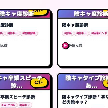
47
人
陰キャ度診断
陰キャ度診
ャ度診断
陰キャ度診断
分析
#陰キャ
#性格診断
#診断
#陰キャ
#結束バンド
田んぼ
升田んぼ
升
キャ卒業スピーチ
陰キャタイプ診
2
人
診...
あ...
ャ卒業スピーチ診断
陰キャタイプ診断！あ
どの陰キャ？
#自己分析
#陰キャ