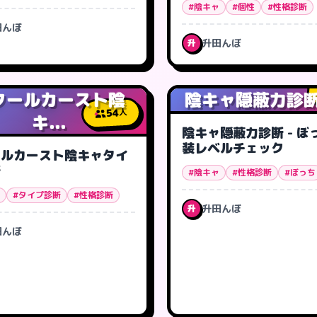
#陰キャ
#個性
#性格診断
田んぼ
升田んぼ
升
クールカースト陰
陰キャ隠蔽力診断 -
54
人
キ...
陰キャ隠蔽力診断 - ぼ
装レベルチェック
ールカースト陰キャタイ
断
#陰キャ
#性格診断
#ぼっち
#タイプ診断
#性格診断
升田んぼ
升
田んぼ