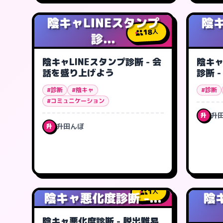
陰キャLINEスタンプ
陰キ
18
人
診...
陰キャLINEスタンプ診断 - 会
陰キャ
話を盛り上げよう
診断 
#診断
#陰キャ
#診断
#コミュニケーション
升
升
升田んぼ
升
1
人
陰キャ悪化度診断 -...
陰
陰キャ悪化度診断 - 脱出難易