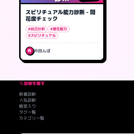
スピリチュアル能力診断 - 開
花度チェック
#自己分析
#潜在能力
#スピリチュアル
升田んぼ
升
診断を探す
新着診断
人気診断
殿堂入り
タグ一覧
カテゴリ一覧