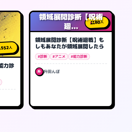
領域展開診断【呪術
80
人
廻...
領域展開診断【呪術廻戦】も
しもあなたが領域展開したら
,552
人
#診断
#アニメ
#能力診断
能力診
升田んぼ
升