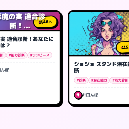
悪魔の実 適合診
46
人
断！...
実 適合診断！あなたに
実は？
5
診断
#能力診断
#ワンピース
ジョジョ スタンド潜在
断
田んぼ
#診断
#潜在能力
#能力診断
升田んぼ
升