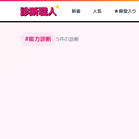
診断職人
新着
人気
殿堂入り
#能力診断
5件の診断