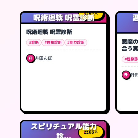
61
人
呪術廻戦 呪霊診断
呪術廻戦 呪霊診断
悪魔の
#診断
#性格診断
#能力診断
合う
升田んぼ
升
#性格
升
升
スピリチュアル能力
63
人
診...