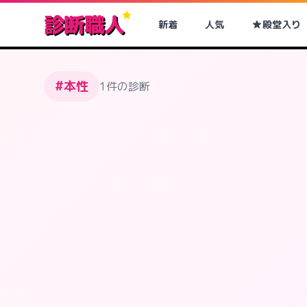
診断職人
新着
人気
殿堂入り
#本性
1件の診断