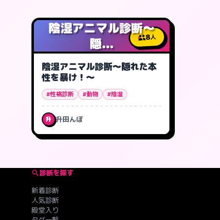
陰湿アニマル診断～
8
人
隠...
陰湿アニマル診断～隠れた本
性を暴け！～
#性格診断
#動物
#陰湿
升田んぼ
升
診断を探す
新着診断
人気診断
殿堂入り
タグ一覧