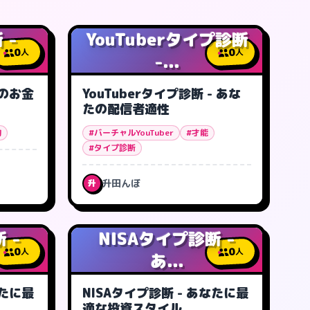
 -
YouTuberタイプ診断
0
0
人
人
-...
代のお金
YouTuberタイプ診断 - あな
たの配信者適性
約
#バーチャルYouTuber
#才能
#タイプ診断
升田んぼ
升
 -
NISAタイプ診断 -
0
0
人
人
あ...
なたに最
NISAタイプ診断 - あなたに最
適な投資スタイル