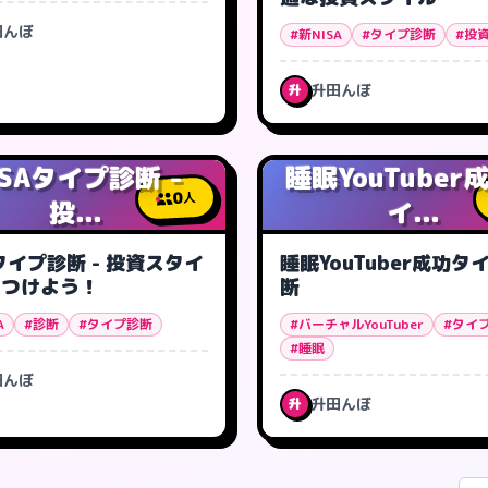
田んぼ
#新NISA
#タイプ診断
#投
升田んぼ
升
ISAタイプ診断 -
睡眠YouTuber
0
人
投...
イ...
Aタイプ診断 - 投資スタイ
睡眠YouTuber成功タ
見つけよう！
断
A
#診断
#タイプ診断
#バーチャルYouTuber
#タイ
#睡眠
田んぼ
升田んぼ
升