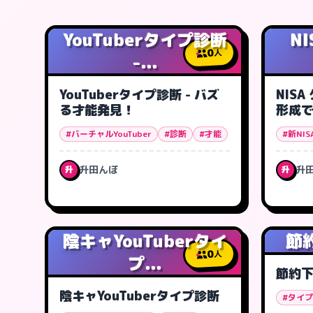
YouTuberタイプ診断
N
0
人
-...
YouTuberタイプ診断 - バズ
NIS
る才能発見！
形成
#バーチャルYouTuber
#診断
#才能
#新NIS
升田んぼ
升
升
升
陰キャYouTuberタイ
節
0
人
プ...
節約
陰キャYouTuberタイプ診断
#タイ