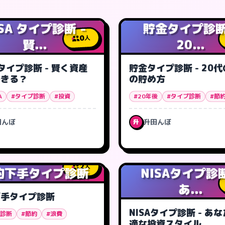
ISA タイプ診断 -
貯金タイプ診断
0
人
賢...
20...
A タイプ診断 - 賢く資産
貯金タイプ診断 - 20
できる？
の貯め方
A
#タイプ診断
#投資
#20年後
#タイプ診断
#節
田んぼ
升田んぼ
升
2
人
約下手タイプ診断
NISAタイプ診断
あ...
下手タイプ診断
NISAタイプ診断 - あ
プ診断
#節約
#浪費
適な投資スタイル