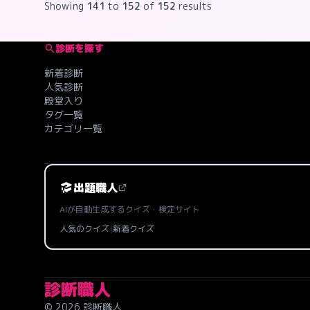
Showing
141
to
152
of
152
results
診断を探す
新着診断
人気診断
殿堂入り
タグ一覧
カテゴリ一覧
出題職人
AIが自動生成するクイズ・検定サイト
人気のクイズ
|
新着クイズ
診断職人
© 2026 診断職人