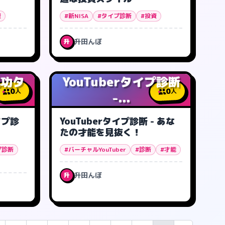
資
#新NISA
#タイプ診断
#投資
升田んぼ
升
成功タ
YouTuberタイプ診断
0
0
人
人
-...
イプ診
YouTuberタイプ診断 - あな
たの才能を見抜く！
プ診断
#バーチャルYouTuber
#診断
#才能
升田んぼ
升