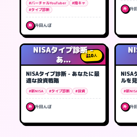
#バーチャルYouTuber
#陰キャ
升
升
#タイプ診断
升田んぼ
升
NISAタイプ診断 -
N
0
人
あ...
NISAタイプ診断 - あなたに最
NIS
適な投資戦略
ルを
#新NISA
#タイプ診断
#投資
#新NIS
升田んぼ
升
升
升