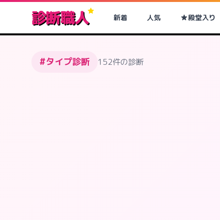
診断職人
新着
人気
殿堂入り
#タイプ診断
152件の診断