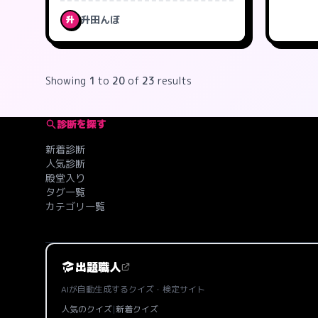
升田んぼ
升
Showing
1
to
20
of
23
results
診断を探す
新着診断
人気診断
殿堂入り
タグ一覧
カテゴリ一覧
出題職人
AIが自動生成するクイズ・検定サイト
人気のクイズ
|
新着クイズ