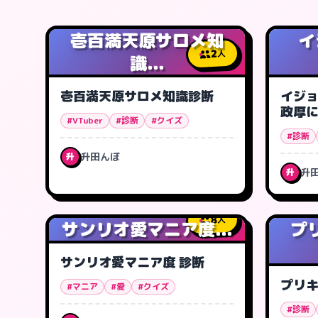
壱百満天原サロメ知
イ
2
人
識...
壱百満天原サロメ知識診断
イジョ
政厚
#VTuber
#診断
#クイズ
#診断
升田んぼ
升
升
升
8
人
サンリオ愛マニア度...
プ
サンリオ愛マニア度 診断
プリ
#マニア
#愛
#クイズ
#診断