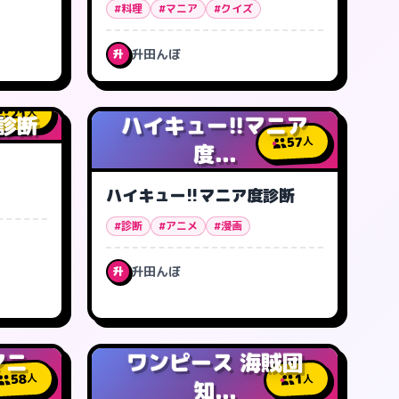
#料理
#マニア
#クイズ
升田んぼ
升
21
人
診断
ハイキュー!!マニア
57
人
度...
ハイキュー!!マニア度診断
#診断
#アニメ
#漫画
升田んぼ
升
マニ
ワンピース 海賊団
58
1
人
人
知...