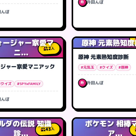
升田んぼ
升
田んぼ
ォージャー家愛マ
原神 元素熟知度
2
人
ニ...
原神 元素熟知度診断
ージャー家愛マニアック
#元気玉
#クイズ
#原神
升田んぼ
升
#クイズ
#SPY×FAMILY
田んぼ
ルダの伝説 知識
ポケモン 相棒
43
人
診...
ア...