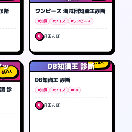
診断
ワンピース 海賊団知識王診断
#知識
#クイズ
#ワンピース
升田んぼ
升
5
人
アッ
DB知識王 診断
0
人
DB知識王 診断
識 診
#知識
#クイズ
#DB
升田んぼ
升