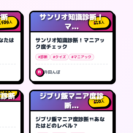
診断
サンリオ知識診断！
109
人
3
人
マ...
なたは
サンリオ知識診断！マニアッ
ク度チェック
#診断
#クイズ
#マニアック
升田んぼ
升
44
人
度診断
ジブリ飯マニア度診
0
人
断...
ジブリ飯マニア度診断🍴あな
たはどのレベル？