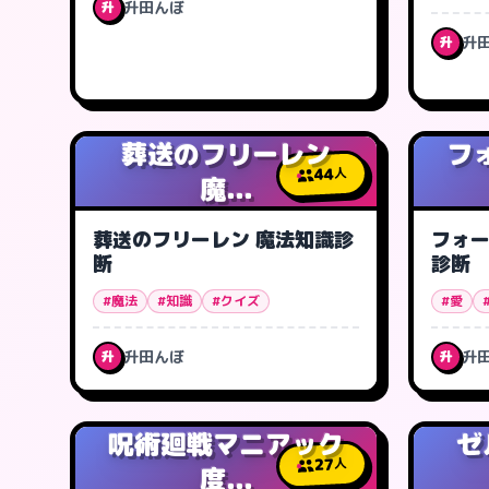
升田んぼ
升
升
升
葬送のフリーレン
フ
44
人
魔...
葬送のフリーレン 魔法知識診
フォ
断
診断
#魔法
#知識
#クイズ
#愛
升田んぼ
升
升
升
呪術廻戦マニアック
ゼ
27
人
度...