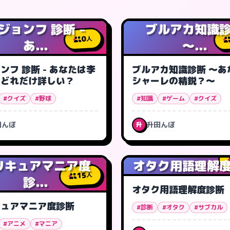
ジョンフ 診断 -
ブルアカ知識
0
人
あ...
〜...
ンフ 診断 - あなたは李
ブルアカ知識診断 〜あ
にどれだけ詳しい？
シャーレの精鋭？〜
#クイズ
#野球
#知識
#ゲーム
#クイズ
田んぼ
升田んぼ
升
リキュアマニア度
オタク用語理解
15
人
診...
オタク用語理解度診断
キュアマニア度診断
#診断
#オタク
#サブカル
#アニメ
#マニア