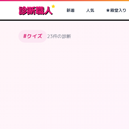
診断職人
新着
人気
殿堂入り
#クイズ
23件の診断