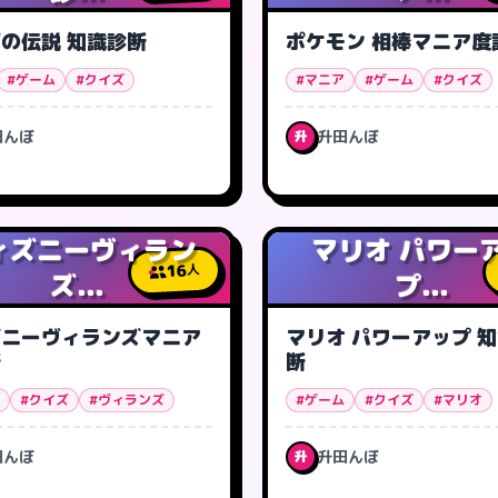
の伝説 知識診断
ポケモン 相棒マニア度
#ゲーム
#クイズ
#マニア
#ゲーム
#クイズ
田んぼ
升田んぼ
升
ィズニーヴィラン
マリオ パワー
16
人
ズ...
プ...
ズニーヴィランズマニア
マリオ パワーアップ 知
断
断
#クイズ
#ヴィランズ
#ゲーム
#クイズ
#マリオ
田んぼ
升田んぼ
升