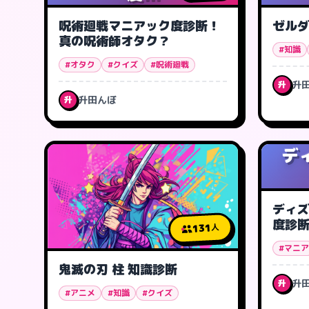
呪術廻戦マニアック度診断！
ゼルダ
真の呪術師オタク？
#知識
#オタク
#クイズ
#呪術廻戦
升
升
升田んぼ
升
デ
ディ
度診
131
人
#マニア
鬼滅の刃 柱 知識診断
升
升
#アニメ
#知識
#クイズ