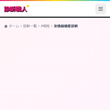
診断職人
ホーム
診断一覧
#相性
友情崩壊度診断