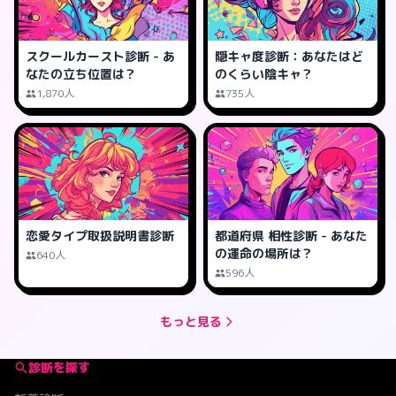
スクールカースト診断 - あ
隠キャ度診断：あなたはど
なたの立ち位置は？
のくらい陰キャ？
1,870人
735人
恋愛タイプ取扱説明書診断
都道府県 相性診断 - あなた
の運命の場所は？
640人
596人
もっと見る
診断を探す