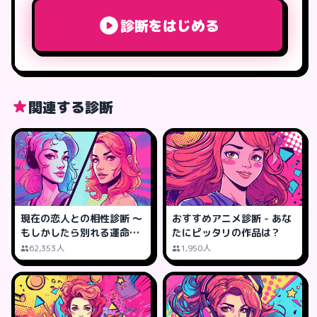
診断をはじめる
関連する診断
現在の恋人との相性診断 ～
おすすめアニメ診断 - あな
もしかしたら別れる運命か
たにピッタリの作品は？
も?
62,353人
1,950人