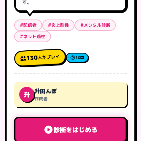
す。
#配信者
#炎上耐性
#メンタル診断
#ネット適性
人がプレイ
130
10問
升田んぼ
升
作成者
診断をはじめる