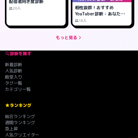
配信者向き度診断
合う配信者は？
相性抜群！おすすめ
20人
YouTuber診断 - あなたに
合う配信者は？
18人
もっと見る
診断を探す
新着診断
人気診断
殿堂入り
タグ一覧
カテゴリ一覧
ランキング
総合ランキング
週間ランキング
急上昇
人気クリエイター