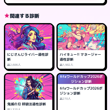
関連する診断
にじさんじライバー適性診
ハイキュー!! マネージャー
断
適性診断
2,686人
1,982人
fifaワールドカップ2026ポ
ジション診断
fifaワールドカップ2026ポ
ジション診断
270人
鬼滅の刃 呼吸法適性診断
1,323人