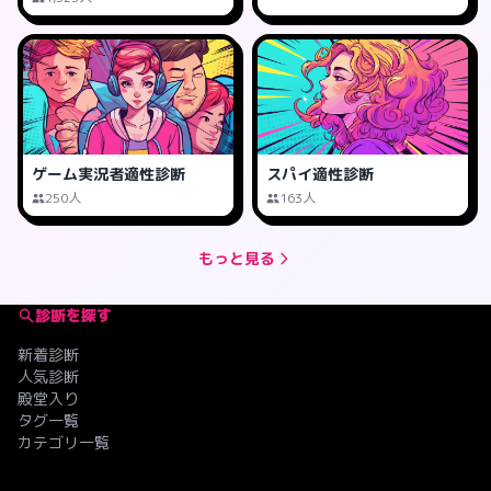
ゲーム実況者適性診断
スパイ適性診断
250人
163人
もっと見る
診断を探す
新着診断
人気診断
殿堂入り
タグ一覧
カテゴリ一覧