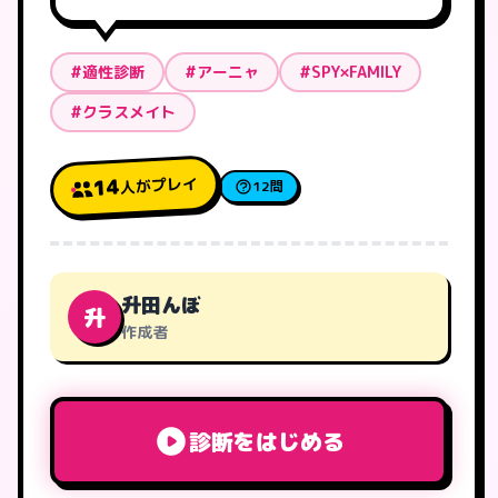
#適性診断
#アーニャ
#SPY×FAMILY
#クラスメイト
人がプレイ
14
12問
升田んぼ
升
作成者
診断をはじめる