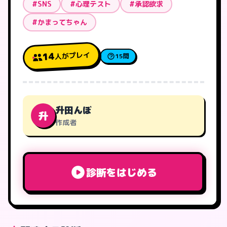
#SNS
#心理テスト
#承認欲求
#かまってちゃん
人がプレイ
14
15問
升田んぼ
升
作成者
診断をはじめる