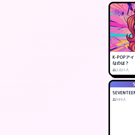
K-POP
なのは？
2,821人
SEVENTE
549人