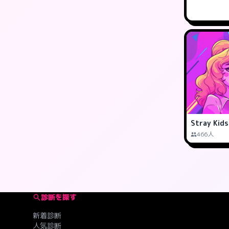
Stray Ki
466人
診断を探す
新着診断
人気診断