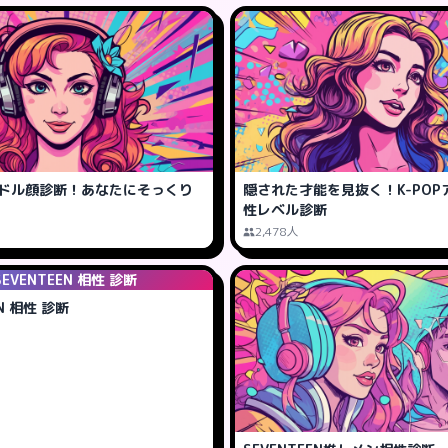
アイドル顔診断！あなたにそっくり
隠された才能を見抜く！K-POP
性レベル診断
2,478人
SEVENTEEN 相性 診断
EN 相性 診断