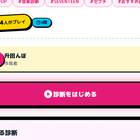
POP
#音楽診断
#SEVENTEEN
#セブチ
#おすすめ
人がプレイ
14
8問
升田んぼ
作成者
診断をはじめる
る診断