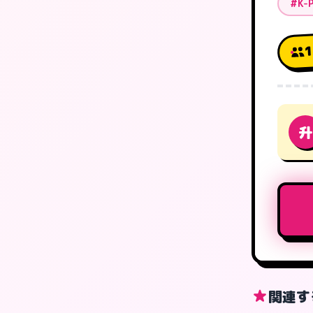
#K-
升
関連す