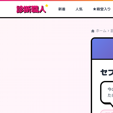
診断職人
新着
人気
殿堂入り
ホーム
セブ
今
た