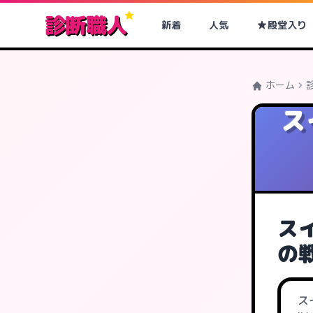
診断職人
新着
人気
殿堂入り
ホーム
ス
ス
の
ス