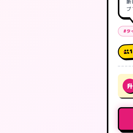
断
プ
#タ
升