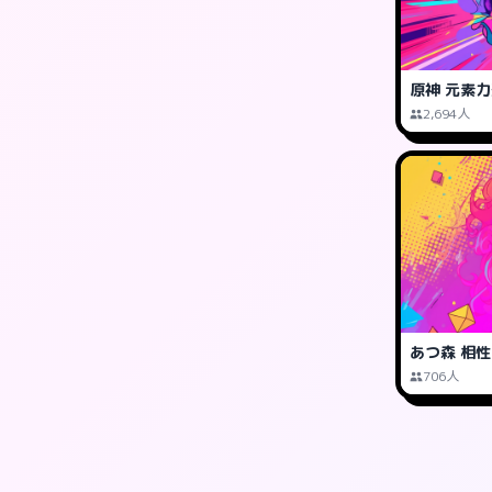
原神 元素
2,694人
あつ森 相
706人