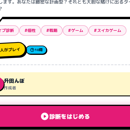
します。あなたは緻密な計画型？それとも大胆な賭けに出るタ
？
イプ診断
#個性
#戦略
#ゲーム
#スイカゲーム
人がプレイ
1
10問
升田んぼ
作成者
診断をはじめる