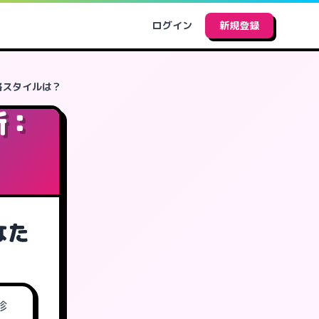
ログイン
新規登録
略スタイルは？
断：
なた
診