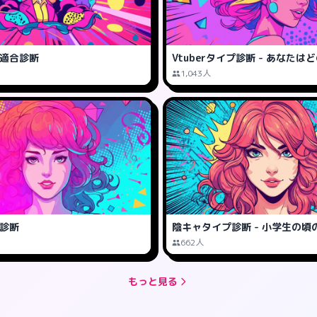
力適合診断
Vtuberタイプ診断 - あなたは
1,043人
性診断
陰キャタイプ診断 - 小学生の頃
662人
もっと見る