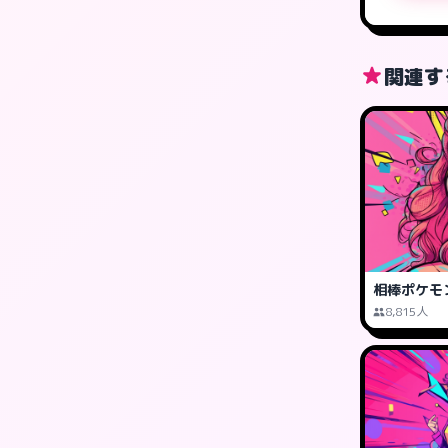
関連す
相棒ポケモ
8,815人