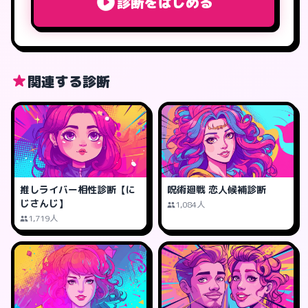
診断をはじめる
関連する診断
推しライバー相性診断【に
呪術廻戦 恋人候補診断
じさんじ】
1,084人
1,719人