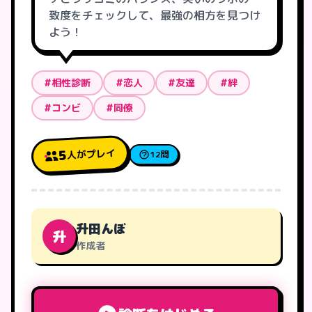
致度をチェックして、最強の相方を見つけ
よう！
#相性診断
#恋人
#友達
#絆
#コンビ
#同僚
人がプレイ
5
12問
升田んぼ
升
作成者