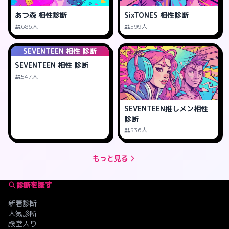
あつ森 相性診断
SixTONES 相性診断
686人
599人
SEVENTEEN 相性 診断
SEVENTEEN 相性 診断
547人
SEVENTEEN推しメン相性
診断
536人
もっと見る
診断を探す
新着診断
人気診断
殿堂入り