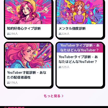
知的好奇心タイプ診断
メンタル強度診断
236人
224人
YouTuberタイプ診断 - あ
なたはどんなYouTuber？
YouTuberタイプ診断 - あ
なたはどんなYouTuber？
123人
YouTuber才能診断 - あな
たの配信者適性
176人
もっと見る