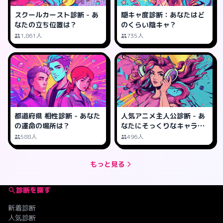
スクールカースト診断 - あ
隠キャ度診断：あなたはど
なたの立ち位置は？
のくらい陰キャ？
1,861人
735人
都道府県 相性診断 - あなた
人気アニメ主人公診断 - あ
の運命の場所は？
なたにそっくりなキャラ
は？
588人
496人
もっと見る
診断を探す
新着診断
人気診断